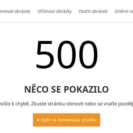
imovat obrázek
Oříznout obrázky
Otočit obrázek
Změnit v
500
NĚCO SE POKAZILO
ošlo k chybě. Zkuste stránku obnovit nebo se vraťte pozděj
Zpět na domovskou stránku