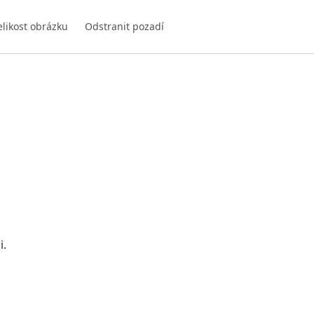
elikost obrázku
Odstranit pozadí
i.