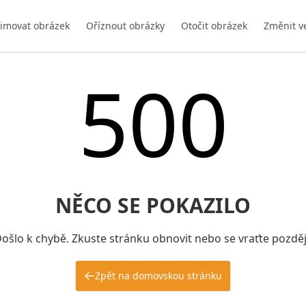
imovat obrázek
Oříznout obrázky
Otočit obrázek
Změnit v
500
NĚCO SE POKAZILO
ošlo k chybě. Zkuste stránku obnovit nebo se vraťte pozděj
Zpět na domovskou stránku