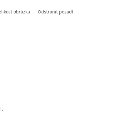
elikost obrázku
Odstranit pozadí
i.