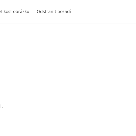
elikost obrázku
Odstranit pozadí
i.