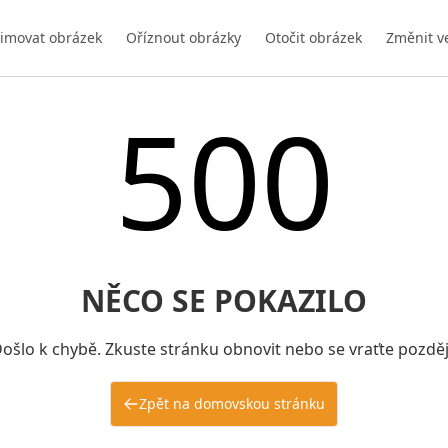
imovat obrázek
Oříznout obrázky
Otočit obrázek
Změnit v
500
NĚCO SE POKAZILO
ošlo k chybě. Zkuste stránku obnovit nebo se vraťte pozděj
Zpět na domovskou stránku