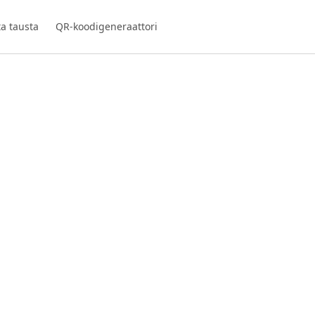
ta tausta
QR-koodigeneraattori