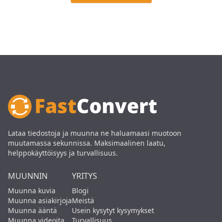
Lataa tiedostoja ja muunna ne haluamaasi muotoon
muutamassa sekunnissa. Maksimaalinen laatu,
helppokäyttöisyys ja turvallisuus.
MUUNNIN
YRITYS
Muunna kuvia
Blogi
Muunna asiakirjoja
Meistä
Muunna ääntä
Usein kysytyt kysymykset
Muunna videoita
Turvallisuus