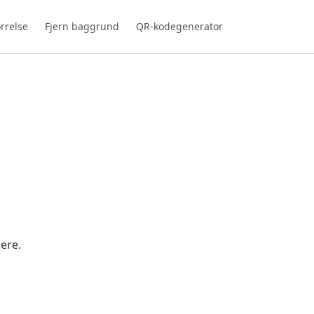
rrelse
Fjern baggrund
QR-kodegenerator
nere.