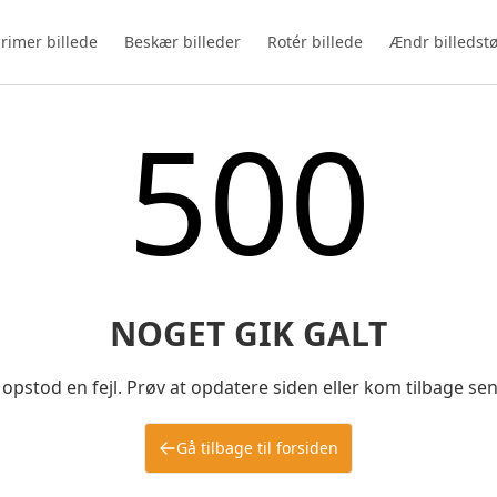
imer billede
Beskær billeder
Rotér billede
Ændr billedstø
500
NOGET GIK GALT
opstod en fejl. Prøv at opdatere siden eller kom tilbage se
Gå tilbage til forsiden