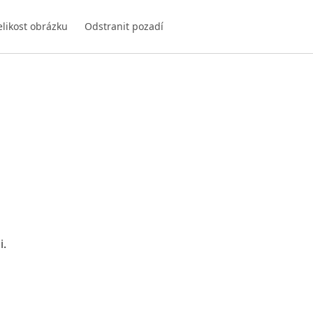
elikost obrázku
Odstranit pozadí
i.