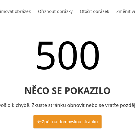
imovat obrázek
Oříznout obrázky
Otočit obrázek
Změnit v
500
NĚCO SE POKAZILO
ošlo k chybě. Zkuste stránku obnovit nebo se vraťte pozděj
Zpět na domovskou stránku