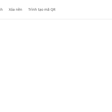
nh
Xóa nền
Trình tạo mã QR