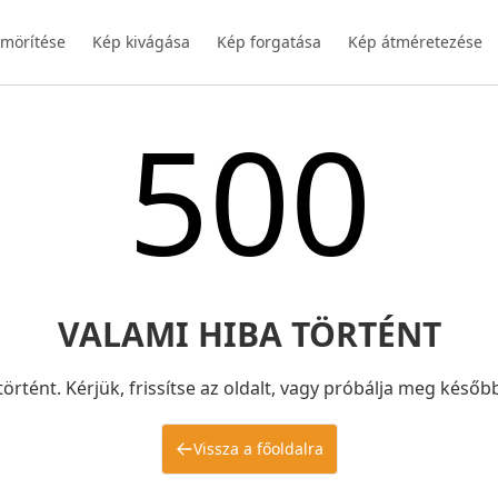
ömörítése
Kép kivágása
Kép forgatása
Kép átméretezése
500
VALAMI HIBA TÖRTÉNT
történt. Kérjük, frissítse az oldalt, vagy próbálja meg később
Vissza a főoldalra