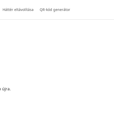
Háttér eltávolítása
QR-kód generátor
 újra.