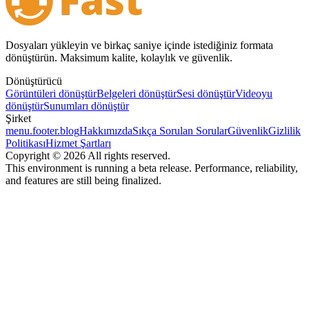
Dosyaları yükleyin ve birkaç saniye içinde istediğiniz formata
dönüştürün. Maksimum kalite, kolaylık ve güvenlik.
Dönüştürücü
Görüntüleri dönüştür
Belgeleri dönüştür
Sesi dönüştür
Videoyu
dönüştür
Sunumları dönüştür
Şirket
menu.footer.blog
Hakkımızda
Sıkça Sorulan Sorular
Güvenlik
Gizlilik
Politikası
Hizmet Şartları
Copyright © 2026 All rights reserved.
This environment is running a beta release. Performance, reliability,
and features are still being finalized.