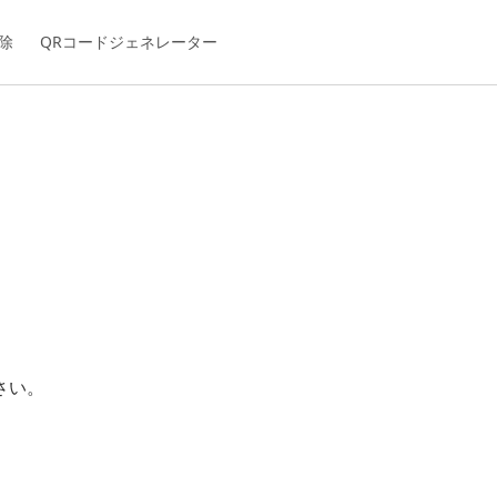
除
QRコードジェネレーター
さい。