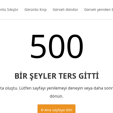
ntü Sıkıştır
Görüntü Kırp
Görseli döndür
Görseli yeniden 
500
BIR ŞEYLER TERS GITTI
ata oluştu. Lütfen sayfayı yenilemeyi deneyin veya daha sonr
dönün.
Ana sayfaya dön